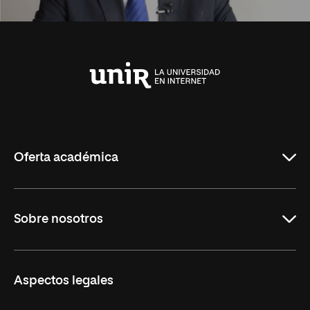
Universidad
Internacional
de
La
Rioja
Oferta académica
Carreras Universitarias
Sobre nosotros
Maestrías
Educación Continuada
UNIR en Colombia
Aspectos legales
Trabaja en UNIR