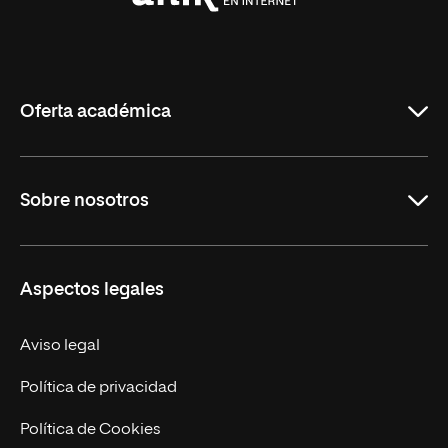
Universidad
Internacional
de
La
Rioja
Oferta académica
Carreras Universitarias
Sobre nosotros
Maestrías
Educación Continuada
UNIR en Colombia
Aspectos legales
Trabaja en UNIR
Actualidad
Aviso legal
Contacto
Política de privacidad
Política de Cookies