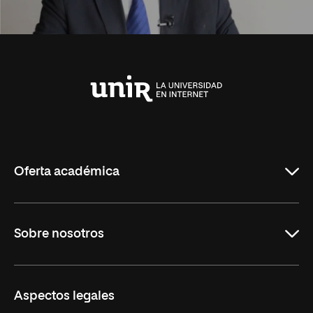
Universidad
Internacional
de
La
Rioja
Oferta académica
Carreras Universitarias
Sobre nosotros
Maestrías
Educación Continuada
UNIR en Colombia
Aspectos legales
Trabaja en UNIR