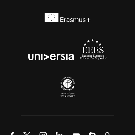
Erasmus+
EEES
universia