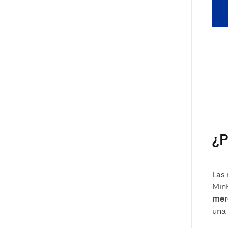
¿P
Las 
MinE
mer
una 