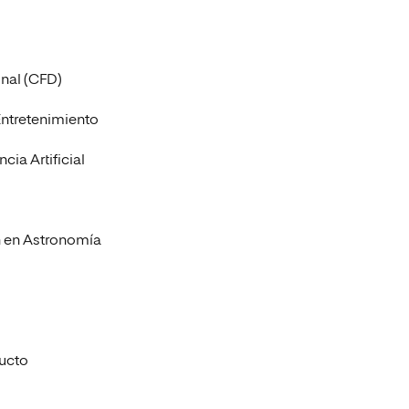
onal (CFD)
Entretenimiento
cia Artificial
ón en Astronomía
ducto