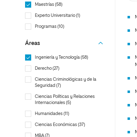
Educación
MBA
Maestrías (58)
Administración de la Salud
Educación
Experto Universitario (1)
Ciencias Sociales y del Trabajo
Administración de la Salud
Programas (10)
Marketing y Comunicación
Ciencias Sociales y del Trabajo
Áreas
M
Diseño
Marketing y Comunicación
Artes
Diseño
Ingeniería y Tecnología (58)
Música
Artes
Derecho (27)
Música
Ciencias Criminológicas y de la
Seguridad (7)
Ciencias Políticas y Relaciones
Internacionales (5)
Humanidades (11)
Ciencias Económicas (37)
MBA (7)