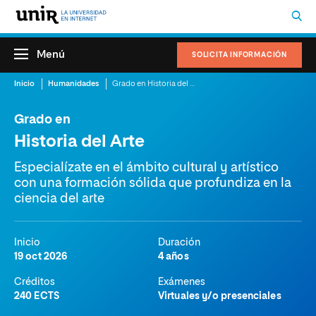
Menú
SOLICITA INFORMACIÓN
Inicio
Humanidades
Grado en Historia del Arte
Grado en
Historia del Arte
Especialízate en el ámbito cultural y artístico
con una formación sólida que profundiza en la
ciencia del arte
Inicio
Duración
19 oct 2026
4 años
Créditos
Exámenes
240 ECTS
Virtuales y/o presenciales