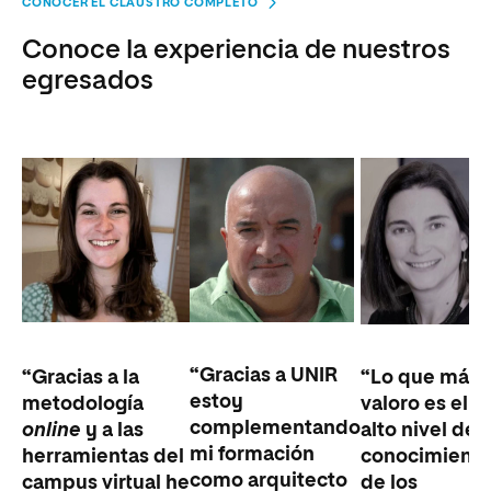
CONOCER EL CLAUSTRO COMPLETO
Conoce la experiencia de nuestros
egresados
“Gracias a UNIR
“Gracias a la
“Lo que más
estoy
metodología
valoro es el
complementando
online
y a las
alto nivel de
mi formación
herramientas del
conocimient
como arquitecto
campus virtual he
de los