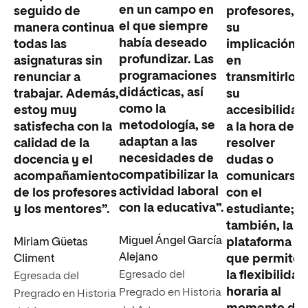
en un campo en
seguido de
profesores,
el que siempre
manera continua
su
había deseado
todas las
implicación
profundizar. Las
asignaturas sin
en
programaciones
renunciar a
transmitirlo y
didácticas, así
trabajar. Además,
su
como la
estoy muy
accesibilidad
metodología, se
satisfecha con la
a la hora de
adaptan a las
calidad de la
resolver
necesidades de
docencia y el
dudas o
compatibilizar la
acompañamiento
comunicarse
actividad laboral
de los profesores
con el
con la educativa”.
y los mentores”.
estudiante;
también, la
Miguel Ángel García
plataforma
Miriam Güetas
Alejano
que permite
Climent
Egresado del
la flexibilidad
Egresada del
horaria al
Pregrado en Historia
Pregrado en Historia