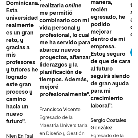
manera,
Dominicana.
to
realizarla
online
recién
Esta
ap
me permitió
egresado, he
universidad
ap
combinarlo con mi
podido
realmente
ci
vida personal y
mejorar
es un gran
cie
profesional, lo cual
dentro de mi
reto, y
me ha servido para
empresa.
gracias a
abarcar nuevos
Estoy seguro
mis
proyectos, afianzar
de que de cara
profesores
liderazgos y la
al futuro
y tutores he
planificación de
seguirá siendo
logrado
tiempos. Además,
de gran ayuda
este gran
mejoré
para mi
proceso y
profesionalmente”.
crecimiento
camino
laboral”.
hacia un
Francisco Vicente
nuevo
Egresado de la
Sergio Costales
futuro”.
Maestría Universitaria
González
en Diseño y Gestión
Egresado de la
Nien En Tsai