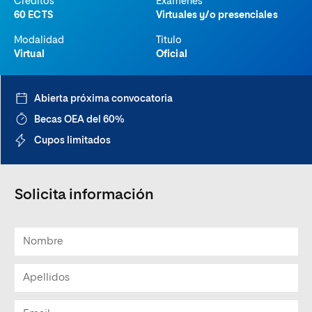
Créditos
Exámenes
60 ECTS
Virtuales y/o presenciales
Modalidad
Titulo
Virtual
Oficial
Abierta próxima convocatoria
Becas OEA del 60%
Cupos limitados
Solicita información