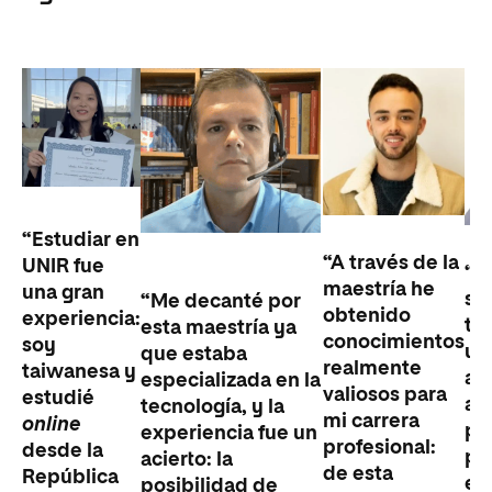
“Estudiar en
“A través de la
UNIR fue
“L
maestría he
una gran
se
“Me decanté por
obtenido
experiencia:
te
esta maestría ya
conocimientos
soy
un
que estaba
realmente
taiwanesa y
ap
especializada en la
valiosos para
estudié
ad
tecnología, y la
mi carrera
online
pr
experiencia fue un
profesional:
desde la
pr
acierto: la
de esta
República
es
posibilidad de