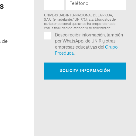
s
s de