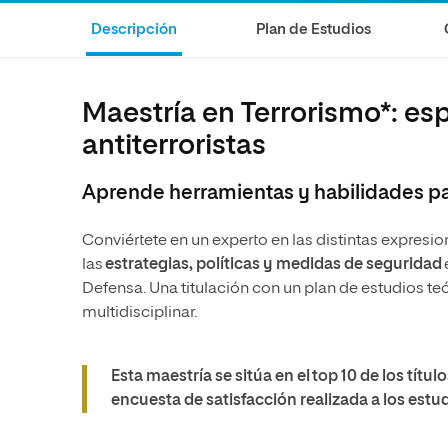
Educación
MBA
Descripción
Plan de Estudios
Administración de la Salud
Educación
Ciencias Sociales y del Trabajo
Administración de la Salud
Maestría en Terrorismo*: esp
Marketing y Comunicación
Ciencias Sociales y del Trabajo
antiterroristas
Diseño
Marketing y Comunicación
Artes
Diseño
Aprende herramientas y habilidades pa
Música
Artes
Conviértete en un experto en las distintas expres
Música
las
estrategias, políticas y medidas de seguridad
Defensa. Una titulación con un plan de estudios teó
multidisciplinar.
Esta maestría se sitúa en el top 10 de los tít
encuesta de satisfacción realizada a los estu