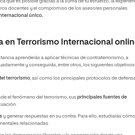
 que es posible gracias a la suma de tu esfuerzo, la experien
tros docentes y el compromiso de los asesores personales.
internacional único.
a en Terrorismo Internacional onli
stancia aprenderás a aplicar técnicas de contraterrorismo, a
uadamente y conseguirás, entre otros, los siguientes objetivos
del terrorismo
, así como los principales protocolos de defens
sde el fenómeno del terrorismo, sus
principales fuentes de
tuación.
s
y generar respuestas en su contra. Para ello, estudiarás cóm
umentales relacionadas.