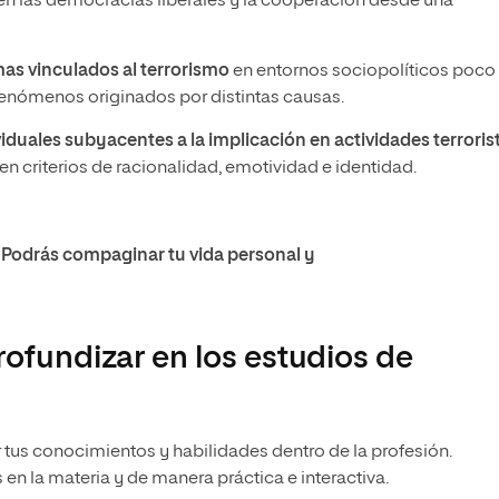
en las democracias liberales y la cooperación desde una
as vinculados al terrorismo
en entornos sociopolíticos poco
enómenos originados por distintas causas.
iduales subyacentes a la implicación en actividades terroris
n criterios de racionalidad, emotividad e identidad.
. Podrás compaginar tu vida personal y
rofundizar en los estudios de
us conocimientos y habilidades dentro de la profesión.
en la materia y de manera práctica e interactiva.