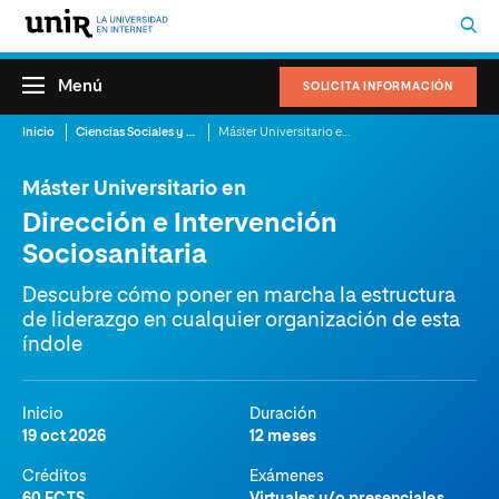
Menú
SOLICITA INFORMACIÓN
Inicio
Ciencias Sociales y del Trabajo
Máster Universitario en Dirección e Intervención Sociosanitaria
Máster Universitario en
Dirección e Intervención
Sociosanitaria
Descubre cómo poner en marcha la estructura
de liderazgo en cualquier organización de esta
índole
Inicio
Duración
19 oct 2026
12 meses
Créditos
Exámenes