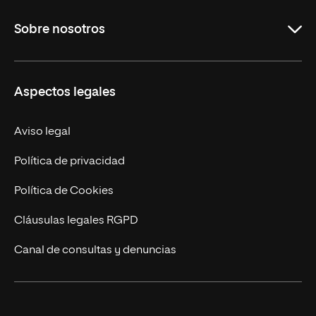
Carreras Universitarias
Sobre nosotros
Maestrías
Educación Continuada
UNIR en Colombia
Aspectos legales
Trabaja en UNIR
Actualidad
Aviso legal
Contacto
Política de privacidad
Política de Cookies
Cláusulas legales RGPD
Canal de consultas y denuncias