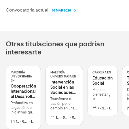
Convocatoria actual:
16 MAR 2026
Otras titulaciones que podrían
interesarte
MAESTRÍA
MAESTRÍA
CARRERA EN
C
UNIVERSITARIA
UNIVERSITARIA EN
Educación
T
EN
Intervención
Social
S
Cooperación
Social en las
Mejora el
D
Internacional
Sociedades
bienestar y
al Desarrollo:
del
Transforma tu
la
i
Gestión y
Conocimiento
Profundiza en
pasión por el
integración
e
Dirección de
la gestión de
cambio en una
de aquellas
4 años
240 ECTS
19 oct 2026
n
Proyectos
iniciativas que
carrera de
personas
s
promuevan el
impacto social
12 meses
60 ECTS
02 Nov 2026
que se
d
desarrollo
12 meses
60 ECTS
19 oct 2026
con el diseño de
encuentren
p
humano
proyectos
en riesgo
t