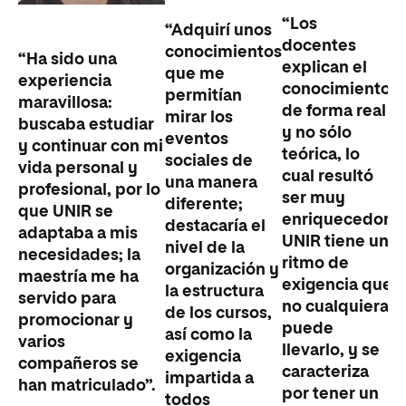
“Los
“Adquirí unos
docentes
conocimientos
“Ha sido una
explican el
que me
experiencia
conocimiento
permitían
maravillosa:
de forma real
mirar los
buscaba estudiar
y no sólo
eventos
y continuar con mi
teórica, lo
sociales de
vida personal y
cual resultó
una manera
profesional, por lo
ser muy
diferente;
que UNIR se
enriquecedor.
destacaría el
adaptaba a mis
UNIR tiene un
nivel de la
necesidades; la
ritmo de
organización y
maestría me ha
exigencia que
la estructura
servido para
no cualquiera
de los cursos,
promocionar y
puede
así como la
varios
llevarlo, y se
exigencia
compañeros se
caracteriza
impartida a
han matriculado”.
por tener un
todos