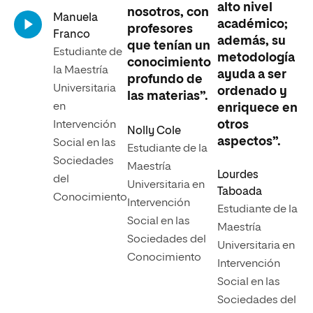
alto nivel
nosotros, con
Manuela
académico;
profesores
Franco
además, su
que tenían un
Estudiante de
metodología
conocimiento
la Maestría
ayuda a ser
profundo de
Universitaria
ordenado y
las materias”.
en
enriquece en
otros
Intervención
Nolly Cole
aspectos”.
Social en las
Estudiante de la
Sociedades
Maestría
Lourdes
del
Universitaria en
Taboada
Conocimiento
Intervención
Estudiante de la
Social en las
Maestría
Sociedades del
Universitaria en
Conocimiento
Intervención
Social en las
Sociedades del