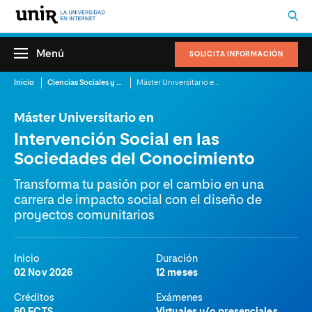
Menú
SOLICITA INFORMACIÓN
Inicio
Ciencias Sociales y del Trabajo
Máster Universitario en Intervención Social en las Sociedades del Conocimiento
Máster Universitario en
Intervención Social en las
Sociedades del Conocimiento
Transforma tu pasión por el cambio en una
carrera de impacto social con el diseño de
proyectos comunitarios
Inicio
Duración
02 Nov 2026
12 meses
Créditos
Exámenes