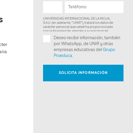
s
cter
aria