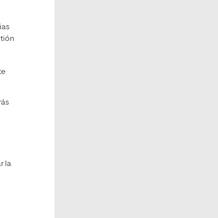
ias
tión
te
rás
r la