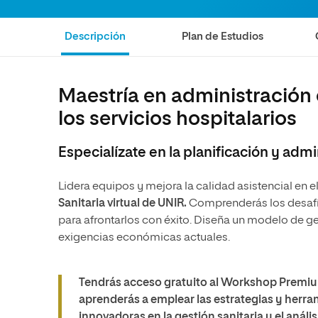
Educación
MBA
Administración de la Salud
Educación
Descripción
Plan de Estudios
Ciencias Sociales y del Trabajo
Administración de la Salud
Marketing y Comunicación
Ciencias Sociales y del Trabajo
Maestría en administración 
Diseño
Marketing y Comunicación
los servicios hospitalarios
Artes
Diseño
Especialízate en la planificación y admi
Música
Artes
Música
Lidera equipos y mejora la calidad asistencial en e
Sanitaria virtual de UNIR.
Comprenderás los desafío
para afrontarlos con éxito. Diseña un modelo de ges
exigencias económicas actuales.
Tendrás acceso gratuito al Workshop Premium 
aprenderás a emplear las estrategias y herram
innovadoras en la gestión sanitaria y el anális