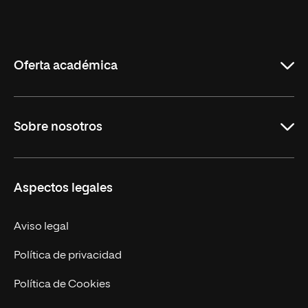
Universidad
Internacional
de
La
Rioja
Oferta académica
Carreras Universitarias
Sobre nosotros
Maestrías
Educación Continuada
UNIR en Colombia
Aspectos legales
Trabaja en UNIR
Actualidad
Aviso legal
Contacto
Política de privacidad
Política de Cookies