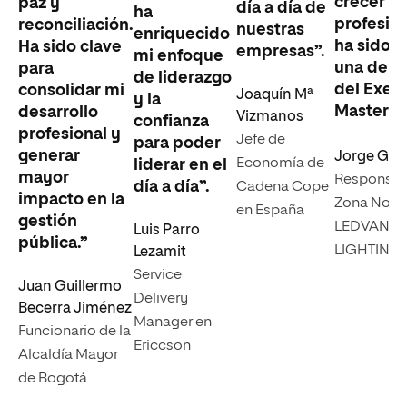
crecer pe
paz y
día a día de
ha
profesio
reconciliación.
nuestras
enriquecido
ha sido, 
Ha sido clave
empresas”.
mi enfoque
una de la
para
de liderazgo
del Exec
consolidar mi
Joaquín Mª
y la
Master”.
desarrollo
Vizmanos
confianza
profesional y
Jefe de
para poder
generar
Jorge Gar
Economía de
liderar en el
mayor
Responsabl
día a día”.
Cadena Cope
impacto en la
Zona Norte
en España
gestión
LEDVANC
Luis Parro
pública.”
LIGHTING,
Lezamit
Service
Juan Guillermo
Delivery
Becerra Jiménez
Manager en
Funcionario de la
Ericcson
Alcaldía Mayor
de Bogotá