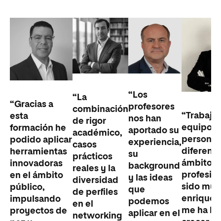
“Los
“La
“Gracias a
profesores
combinación
“Trabajar
esta
nos han
de rigor
equipo c
formación he
aportado su
académico,
personas
podido aplicar
experiencia,
casos
diferent
herramientas
su
prácticos
ámbitos
innovadoras
background
reales y la
profesio
en el ámbito
y las ideas
diversidad
sido muy
público,
que
de perfiles
enriquec
impulsando
podemos
en el
me ha h
proyectos de
aplicar en el
networking