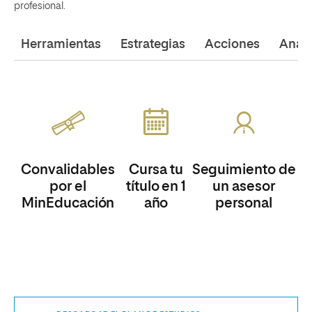
profesional.
Herramientas
Estrategias
Acciones
Análi
Convalidables
Cursa tu
Seguimiento de
por el
título en 1
un asesor
MinEducación
año
personal