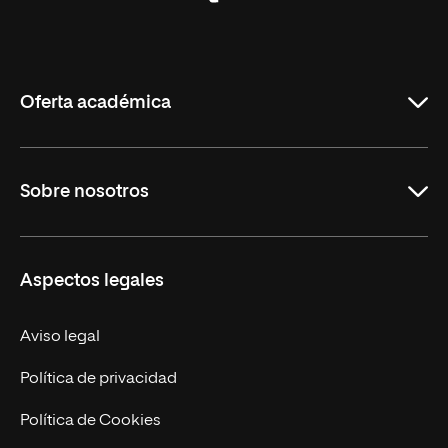
Universidad
Internacional
de
La
Rioja
Oferta académica
Carreras Universitarias
Sobre nosotros
Maestrías
Educación Continuada
UNIR en Colombia
Aspectos legales
Trabaja en UNIR
Actualidad
Aviso legal
Contacto
Política de privacidad
Política de Cookies