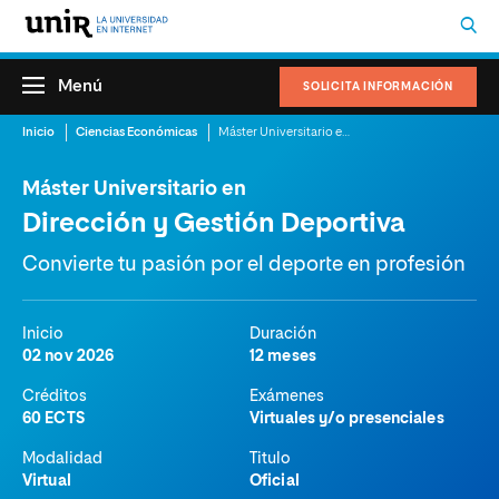
Menú
SOLICITA INFORMACIÓN
Inicio
Ciencias Económicas
Máster Universitario en Dirección y Gestión Deportiva
Máster Universitario en
Dirección y Gestión Deportiva
Convierte tu pasión por el deporte en profesión
Inicio
Duración
02 nov 2026
12 meses
Créditos
Exámenes
60 ECTS
Virtuales y/o presenciales
Modalidad
Titulo
Virtual
Oficial