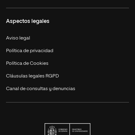
Educación Continuada
UNIR en Colombia
Aspectos legales
Trabaja en UNIR
Actualidad
Aviso legal
Contacto
Política de privacidad
Política de Cookies
Cláusulas legales RGPD
Canal de consultas y denuncias
Ministerio de Univers