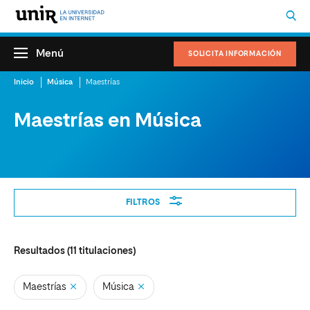
Menú
SOLICITA INFORMACIÓN
Inicio
Música
Maestrías
Maestrías en Música
Filtros
FILTROS
Resultados (
11
titulaciones)
Maestrías
Música