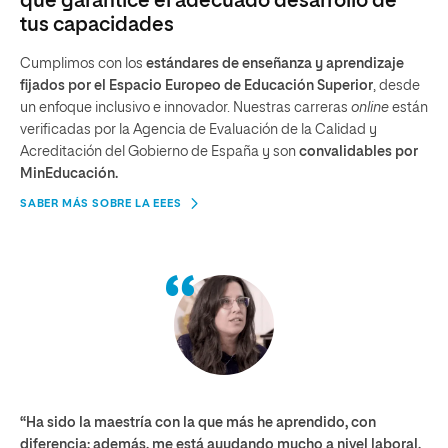
que garantice el adecuado desarrollo de
tus capacidades
Cumplimos con los
estándares de enseñanza y aprendizaje
fijados por el Espacio Europeo de Educación Superior
, desde
un enfoque inclusivo e innovador. Nuestras carreras
online
están
verificadas por la Agencia de Evaluación de la Calidad y
Acreditación del Gobierno de España y son
convalidables por
MinEducación.
SABER MÁS SOBRE LA EEES
“Ha sido la maestría con la que más he aprendido, con
“So
diferencia; además, me está ayudando mucho a nivel laboral,
pu