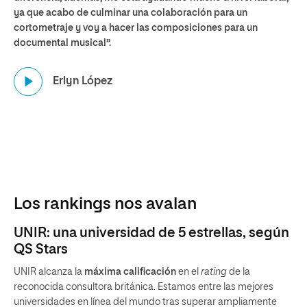
ya que acabo de culminar una colaboración para un
tut
cortometraje y voy a hacer las composiciones para un
en
documental musical”.
a m
Página
An
Erlyn López
de
ejemplo
Los rankings nos avalan
UNIR: una universidad de 5 estrellas, según
QS Stars
UNIR alcanza la
máxima calificación
en el
rating
de la
reconocida consultora británica. Estamos entre las mejores
universidades en línea del mundo tras superar ampliamente