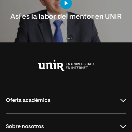
Así es la labor del mentor en UNIR
Universidad
Internacional
de
La
Rioja
Oferta académica
Carreras Universitarias
Sobre nosotros
Maestrías