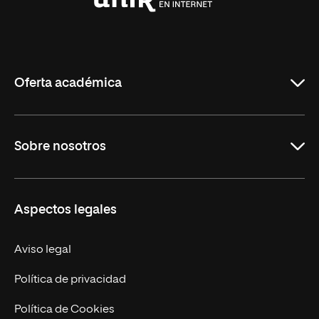
Universidad
Internacional
de
La
Rioja
Oferta académica
Carreras Universitarias
Sobre nosotros
Maestrías
Educación Continuada
UNIR en Colombia
Aspectos legales
Trabaja en UNIR
Actualidad
Aviso legal
Contacto
Política de privacidad
Política de Cookies