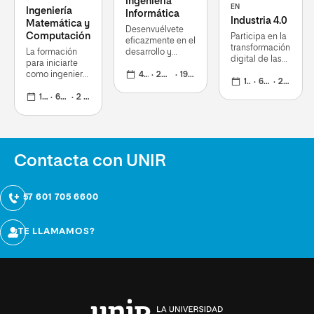
Ingeniería
EN
Ingeniería
Informática
Industria 4.0
Matemática y
Desenvuélvete
Computación
Participa en la
eficazmente en el
transformación
La formación
desarrollo y
digital de las
para iniciarte
aplicación de
organizaciones
como ingeniero
tecnologías de la
4 años
240 ECTS
19 oct 2026
con una visión
12 meses
60 ECTS
2 nov 2026
matemático
información y la
360º del sector
12 meses
60 ECTS
2 nov 2026
comunicación
Contacta con UNIR
+ 57 601 705 6600
¿TE LLAMAMOS?