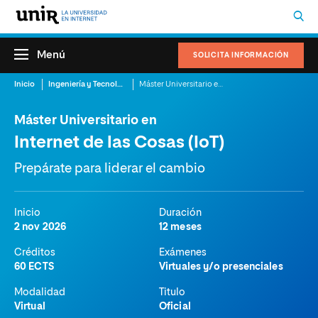
Menú
SOLICITA INFORMACIÓN
Inicio
Ingeniería y Tecnología
Máster Universitario en Internet de las Cosas (IoT)
Máster Universitario en
Internet de las Cosas (IoT)
Prepárate para liderar el cambio
Inicio
Duración
2 nov 2026
12 meses
Créditos
Exámenes
60 ECTS
Virtuales y/o presenciales
Modalidad
Titulo
Virtual
Oficial