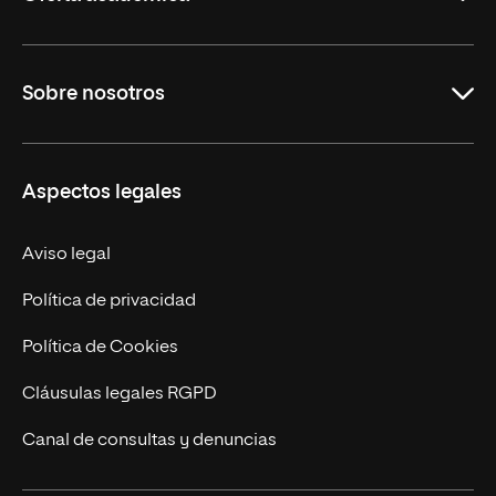
Carreras Universitarias
Sobre nosotros
Maestrías
Educación Continuada
UNIR en Colombia
Aspectos legales
Trabaja en UNIR
Actualidad
Aviso legal
Contacto
Política de privacidad
Política de Cookies
Cláusulas legales RGPD
Canal de consultas y denuncias