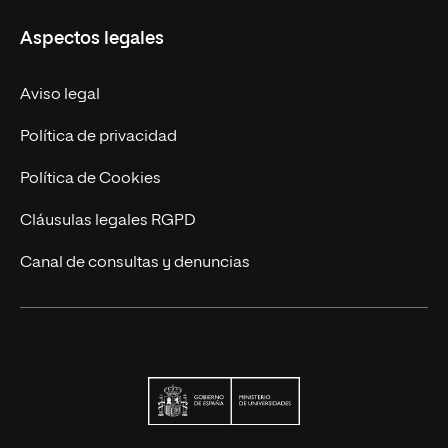
Educación Continuada
UNIR en Colombia
Aspectos legales
Trabaja en UNIR
Actualidad
Aviso legal
Contacto
Política de privacidad
Política de Cookies
Cláusulas legales RGPD
Canal de consultas y denuncias
Ministerio de Univers