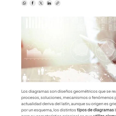
Educación
MBA
Administración de la Salud
Educación
Ciencias Sociales y del Trabajo
Administración de la Salud
Marketing y Comunicación
Ciencias Sociales y del Trabajo
Diseño
Marketing y Comunicación
Artes
Diseño
Música
Artes
Música
Los diagramas son diseños geométricos que se real
procesos, soluciones, mecanismos o fenómenos par
actualidad deriva del latín, aunque su origen es g
por un esquema, los distintos
tipos de diagramas
b