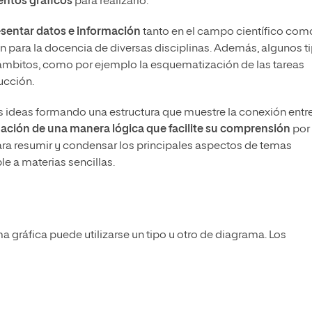
mentos gráficos
para realizarlo.
sentar datos e información
tanto en el campo científico com
én para la docencia de diversas disciplinas. Además, algunos t
 ámbitos, como por ejemplo la esquematización de las tareas
ucción.
s ideas formando una estructura que muestre la conexión entr
mación de una manera lógica que facilite su comprensión
por
 para resumir y condensar los principales aspectos de temas
e a materias sencillas.
 gráfica puede utilizarse un tipo u otro de diagrama. Los