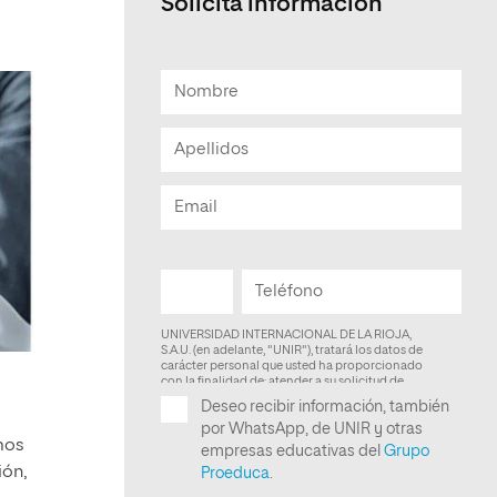
Solicita informacion
emos
ión,