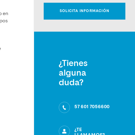
o en
ipos
e
¿Tienes
alguna
duda?
57 601 7056600
¿TE