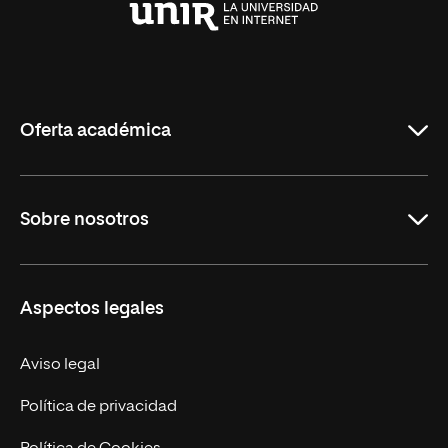
Universidad
Internacional
de
La
Rioja
Oferta académica
Carreras Universitarias
Sobre nosotros
Maestrías
Educación Continuada
UNIR en Colombia
Aspectos legales
Trabaja en UNIR
Actualidad
Aviso legal
Contacto
Política de privacidad