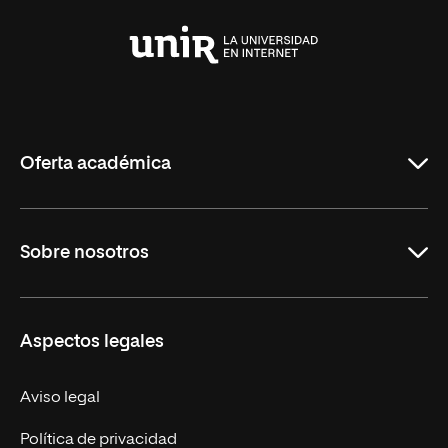
Universidad
Internacional
de
La
Rioja
Oferta académica
Carreras Universitarias
Sobre nosotros
Maestrías
Educación Continuada
UNIR en Colombia
Aspectos legales
Trabaja en UNIR
Actualidad
Aviso legal
Contacto
Política de privacidad