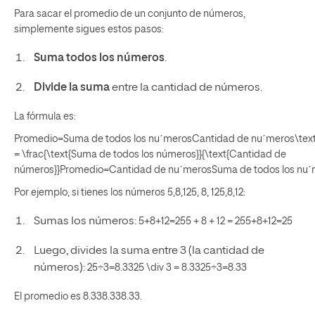
Para sacar el promedio de un conjunto de números,
simplemente sigues estos pasos:
Suma todos los números
.
Divide la suma
entre la cantidad de números.
La fórmula es:
Promedio=Suma de todos los nuˊmerosCantidad de nuˊmeros\tex
= \frac{\text{Suma de todos los números}}{\text{Cantidad de
números}}
Promedio
=
Cantidad de n
u
ˊ
meros
Suma de todos los n
u
ˊ
Por ejemplo, si tienes los números
5,8,125, 8, 12
5
,
8
,
12
:
Sumas los números:
5+8+12=255 + 8 + 12 = 25
5
+
8
+
12
=
25
Luego, divides la suma entre 3 (la cantidad de
números):
25÷3=8.3325 \div 3 = 8.33
25
÷
3
=
8.33
El promedio es
8.338.33
8.33
.