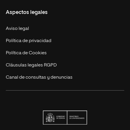
Educación Continuada
UNIR en Colombia
Aspectos legales
Trabaja en UNIR
Actualidad
Aviso legal
Contacto
Política de privacidad
Política de Cookies
Cláusulas legales RGPD
Canal de consultas y denuncias
Ministerio de Univers