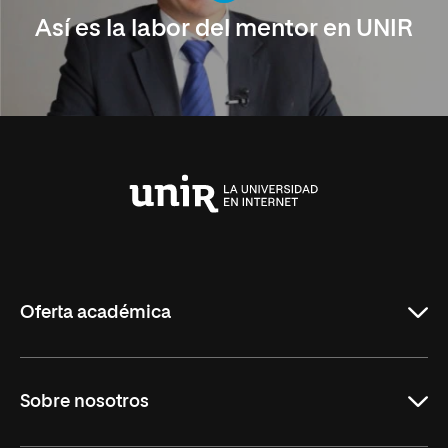
Así es la labor del mentor en UNIR
Universidad
Internacional
de
La
Rioja
Oferta académica
Carreras Universitarias
Sobre nosotros
Maestrías