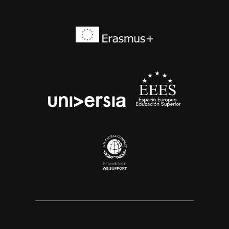
Erasmus+
EEES
universia