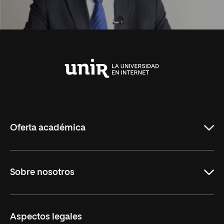
Universidad
Internacional
de
La
Rioja
Oferta académica
Carreras Universitarias
Sobre nosotros
Maestrías
Educación Continuada
UNIR en Colombia
Aspectos legales
Trabaja en UNIR