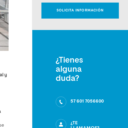
¿Tienes
alguna
al y
duda?
57 601 7056600
a
¿TE
se