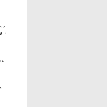
e la
y la
ara
s