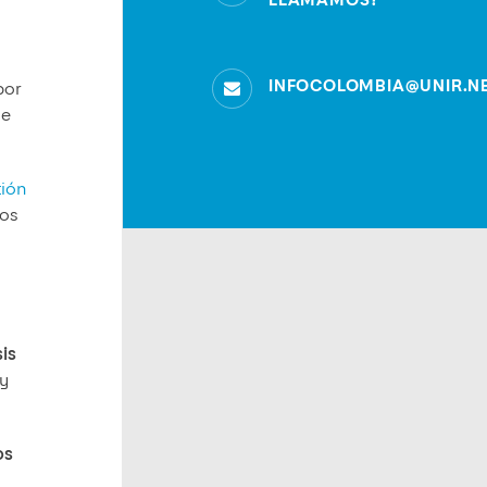
LLAMAMOS?
INFOCOLOMBIA@UNIR.N
por
 e
tión
gos
sis
 y
os