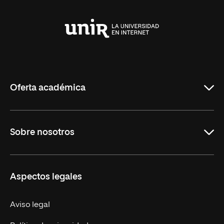
Universidad
Internacional
de
La
Rioja
Oferta académica
Carreras Universitarias
Sobre nosotros
Maestrías
Educación Continuada
UNIR en Colombia
Aspectos legales
Trabaja en UNIR
Actualidad
Aviso legal
Contacto