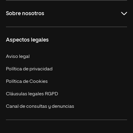
Carreras Universitarias
Sobre nosotros
Maestrías
Educación Continuada
UNIR en Colombia
Aspectos legales
Trabaja en UNIR
Actualidad
Aviso legal
Contacto
Política de privacidad
Política de Cookies
Cláusulas legales RGPD
Canal de consultas y denuncias