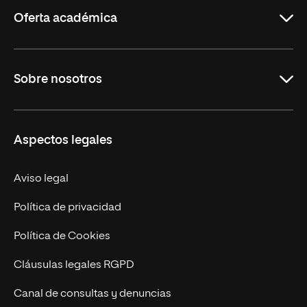
Rioja
Oferta académica
Carreras Universitarias
Sobre nosotros
Maestrías
Educación Continuada
UNIR en Colombia
Aspectos legales
Trabaja en UNIR
Actualidad
Aviso legal
Contacto
Política de privacidad
Política de Cookies
Cláusulas legales RGPD
Canal de consultas y denuncias