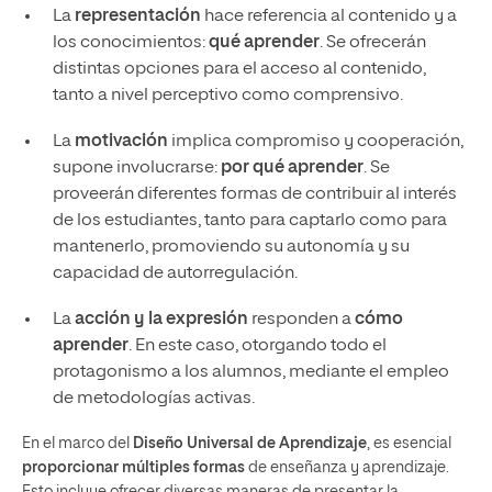
La
representación
hace referencia al contenido y a
los conocimientos:
qué aprender
. Se ofrecerán
distintas opciones para el acceso al contenido,
tanto a nivel perceptivo como comprensivo.
La
motivación
implica compromiso y cooperación,
supone involucrarse:
por qué aprender
. Se
proveerán diferentes formas de contribuir al interés
de los estudiantes, tanto para captarlo como para
mantenerlo, promoviendo su autonomía y su
capacidad de autorregulación.
La
acción y la expresión
responden a
cómo
aprender
. En este caso, otorgando todo el
protagonismo a los alumnos, mediante el empleo
de metodologías activas.
En el marco del
Diseño Universal de Aprendizaje
, es esencial
proporcionar múltiples formas
de enseñanza y aprendizaje.
Esto incluye ofrecer diversas maneras de presentar la