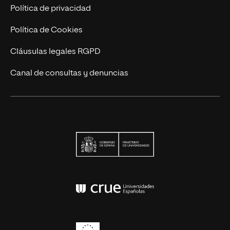
Contacto
Política de privacidad
Política de Cookies
Cláusulas legales RGPD
Canal de consultas y denuncias
Ministerio de Univers
Conferencia de Rector
Erasmus+