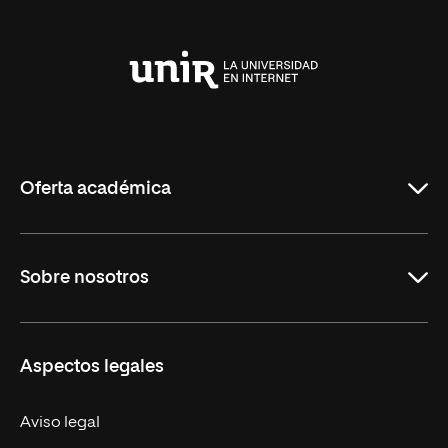
Universidad
Internacional
de
La
Rioja
Oferta académica
Carreras Universitarias
Sobre nosotros
Maestrías
Educación Continuada
UNIR en Colombia
Aspectos legales
Trabaja en UNIR
Actualidad
Aviso legal