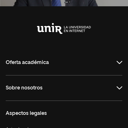
Universidad
Internacional
de
La
Rioja
Oferta académica
Carreras Universitarias
Sobre nosotros
Maestrías
Educación Continuada
UNIR en Colombia
Aspectos legales
Trabaja en UNIR
Actualidad