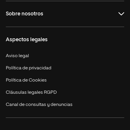
Carreras Universitarias
Sobre nosotros
Maestrías
Educación Continuada
UNIR en Colombia
Aspectos legales
Trabaja en UNIR
Actualidad
Aviso legal
Contacto
Política de privacidad
Política de Cookies
Cláusulas legales RGPD
Canal de consultas y denuncias