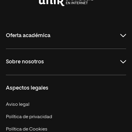
Universidad
Internacional
de
La
Rioja
Oferta académica
Carreras Universitarias
Sobre nosotros
Maestrías
Educación Continuada
UNIR en Colombia
Aspectos legales
Trabaja en UNIR
Actualidad
Aviso legal
Contacto
Política de privacidad
Política de Cookies