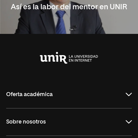
Así es la labor del mentor en UNIR
Universidad
Internacional
de
La
Rioja
Oferta académica
Carreras Universitarias
Sobre nosotros
Maestrías
Educación Continuada