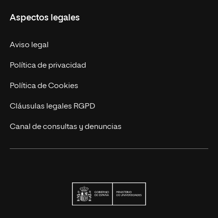
UNIR en Colombia
Aspectos legales
Trabaja en UNIR
Actualidad
Aviso legal
Contacto
Política de privacidad
Política de Cookies
Cláusulas legales RGPD
Canal de consultas y denuncias
Ministerio de Univers