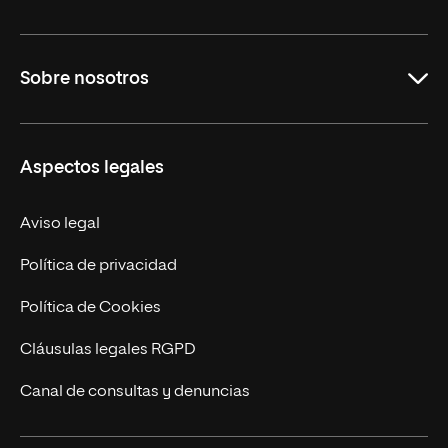
Carreras Universitarias
Sobre nosotros
Maestrías
Educación Continuada
UNIR en Colombia
Aspectos legales
Trabaja en UNIR
Actualidad
Aviso legal
Contacto
Política de privacidad
Política de Cookies
Cláusulas legales RGPD
Canal de consultas y denuncias