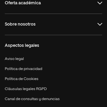
Oferta académica
Carreras Universitarias
Sobre nosotros
Maestrías
Educación Continuada
UNIR en Colombia
Aspectos legales
Trabaja en UNIR
Actualidad
Aviso legal
Contacto
Política de privacidad
Política de Cookies
Cláusulas legales RGPD
Canal de consultas y denuncias