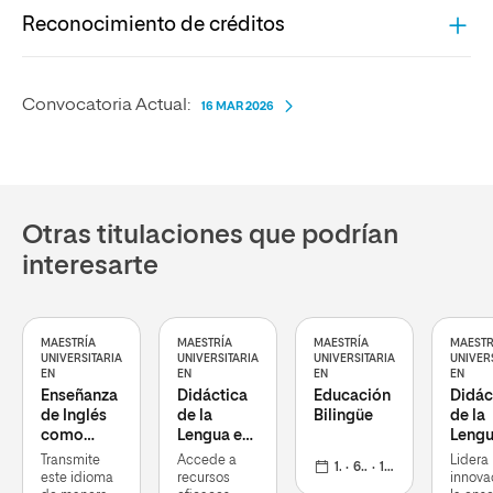
Reconocimiento de créditos
Convocatoria Actual:
16 MAR 2026
Otras titulaciones que podrían
interesarte
MAESTRÍA
MAESTRÍA
MAESTRÍA
MAESTR
UNIVERSITARIA
UNIVERSITARIA
UNIVERSITARIA
UNIVER
EN
EN
EN
EN
Enseñanza
Didáctica
Educación
Didác
de Inglés
de la
Bilingüe
de la
como
Lengua en
Lengu
Lengua
Educación
Litera
Transmite
Accede a
Lidera 
12 meses
60 ECTS
19 oct 2026
Extranjera
Infantil y
en
este idioma
recursos
innova