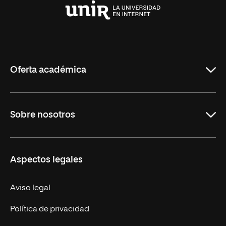
Universidad
Internacional
de
La
Rioja
Oferta académica
Carreras Universitarias
Sobre nosotros
Maestrías
Educación Continuada
UNIR en Colombia
Aspectos legales
Trabaja en UNIR
Actualidad
Aviso legal
Contacto
Política de privacidad