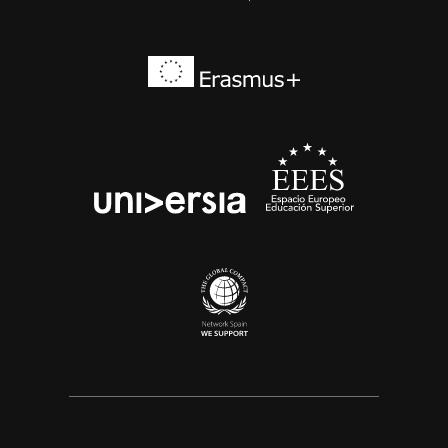
Erasmus+
EEES
universia