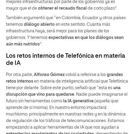
mejores infraestructuras por parte de los gobiernos ya es
mayor que el de
obtener el recaudo fiscal
de corto plazo”.
También argumentó que “en Colombia, Ecuador y otros países
tenemos
diálogo abierto
en este sentido. Cuanta más
infraestructura haya, será mejor para los planes de los
gobiernos. Y tenemos
expectativas en que los diálogos sean
aún más nutridos
”.
Los retos internos de Telefónica en materia
de IA
Por otra parte,
Alfonso Gómez
volvió a referirse a los
grandes
retos internos
en materia de inteligencia artificial que Telefónica
tiene por delante. Sobre este punto, señaló que “esta es
una
disrupción que vino para quedarse
. Nadie puede imaginarse el
futuro sin herramientas como
la IA generativa
(aquella que
aprende de sí misma). En nuestro entorno impactará
muchísimo: principalmente en nuestras redes y en la dinámica
de regulación de los tráficos de telecomunicaciones. Estamos
empezando a aplicar herramientas de IA que nos ayudan a
entender los movimientos de las sociedades
, dependiendo de