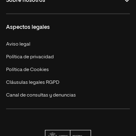
Sobre nosotros
Maestrías
Educación Continuada
UNIR en Colombia
Aspectos legales
Trabaja en UNIR
Actualidad
Aviso legal
Contacto
Política de privacidad
Política de Cookies
Cláusulas legales RGPD
Canal de consultas y denuncias
Ministerio de Univers