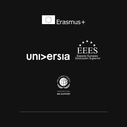
Erasmus+
EEES
universia