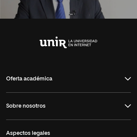
Universidad
Internacional
de
La
Rioja
Oferta académica
Carreras Universitarias
Sobre nosotros
Maestrías
Educación Continuada
UNIR en Colombia
Aspectos legales
Trabaja en UNIR