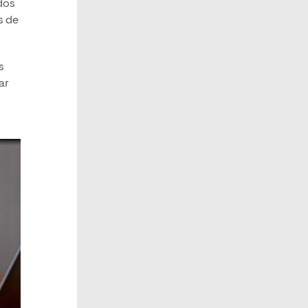
dos
s de
s
ar