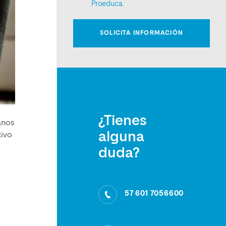
¿Tienes
anos
alguna
tivo
duda?
57 601 7056600