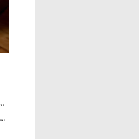
s y
iva