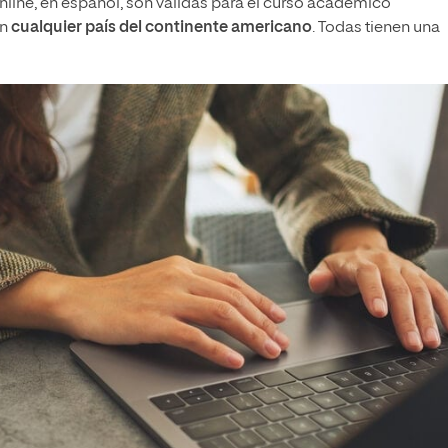
nline, en español, son válidas para el curso académico
en
cualquier país del continente americano
. Todas tienen una