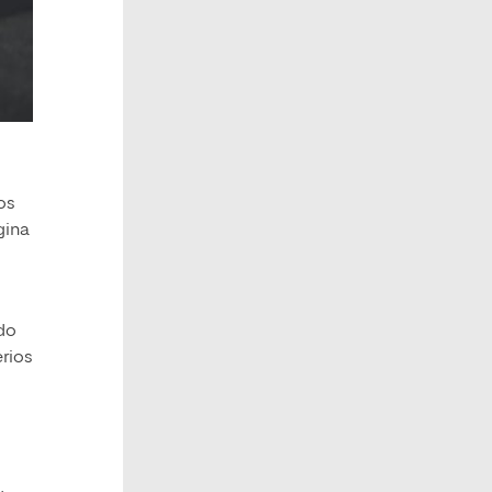
os
gina
ndo
erios