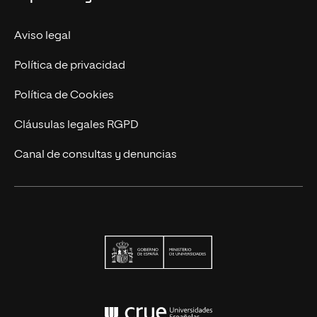
Trabaja en UNIR
Actualidad
Aviso legal
Contacto
Política de privacidad
Política de Cookies
Cláusulas legales RGPD
Canal de consultas y denuncias
Ministerio de Univers
Conferencia de Rector