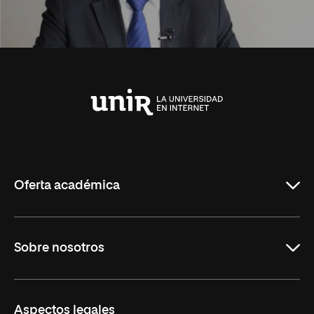
Universidad
Internacional
de
La
Rioja
Oferta académica
Carreras Universitarias
Sobre nosotros
Maestrías
Educación Continuada
UNIR en Colombia
Aspectos legales