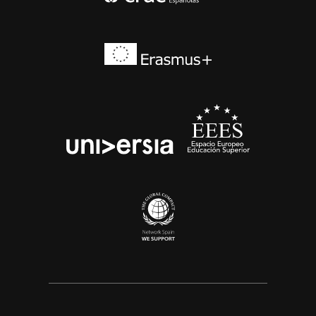
Erasmus+
EEES
universia