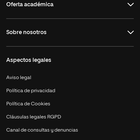
Oferta académica
Carreras Universitarias
Sobre nosotros
Maestrías
Educación Continuada
UNIR en Colombia
Aspectos legales
Trabaja en UNIR
Actualidad
Aviso legal
Contacto
Política de privacidad
Política de Cookies
Cláusulas legales RGPD
Canal de consultas y denuncias