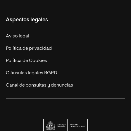
Educación Continuada
UNIR en Colombia
Aspectos legales
Trabaja en UNIR
Actualidad
Aviso legal
Contacto
Política de privacidad
Política de Cookies
Cláusulas legales RGPD
Canal de consultas y denuncias
Ministerio de Univers