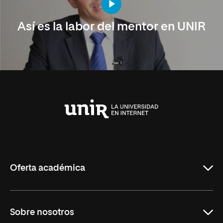
Así es la labor del mentor en UNIR
Universidad
Internacional
de
La
Rioja
Oferta académica
Carreras Universitarias
Sobre nosotros
Maestrías