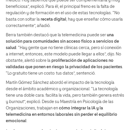
médico. Hoy sabemos que puede ser complementaria y muy
beneficiosa”, explicó. Para él, el principal freno es la falta de
regulación y de formación en el uso de estas tecnologías. “No
basta con soltar la
receta digital
; hay que enseñar cómo usarla
correctamente”, añadió.
Berra también destacó que la telemedicina puede ser
una
solución para comunidades sin acceso físico a servicios de
salud
. “Hay gente que no tiene clínicas cerca, pero sí conexión
a internet; entonces, este modelo puede llegar a ellos”, dijo. No
obstante, alertó sobre la
proliferación de aplicaciones no
validadas que ponen en riesgo la privacidad de los pacientes
.
“Lo gratuito tiene un costo: tus datos”, sentenció.
Martín Gómez Sánchez abordó el impacto de la tecnología
desde el ámbito académico y organizacional. “La tecnología
tiene una doble cara: facilita la vida, pero también genera estrés
y
burnout
”, explicó. Desde su Maestría en Psicología de las
Organizaciones, trabajan en
cómo integrar la IA y la
telemedicina en entornos laborales sin perder el equilibrio
emocional
.