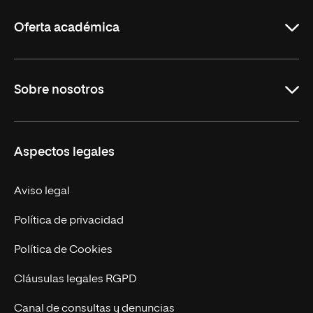
Rioja
Oferta académica
Carreras Universitarias
Sobre nosotros
Maestrías
Educación Continuada
UNIR en Colombia
Aspectos legales
Trabaja en UNIR
Actualidad
Aviso legal
Contacto
Política de privacidad
Política de Cookies
Cláusulas legales RGPD
Canal de consultas y denuncias