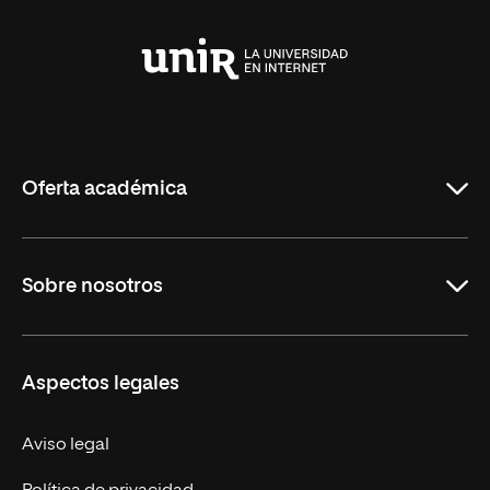
Universidad
Internacional
de
La
Rioja
Oferta académica
Carreras Universitarias
Sobre nosotros
Maestrías
Educación Continuada
UNIR en Colombia
Aspectos legales
Trabaja en UNIR
Actualidad
Aviso legal
Contacto