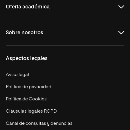
Oferta académica
Carreras Universitarias
Sobre nosotros
Maestrías
Educación Continuada
UNIR en Colombia
Aspectos legales
Trabaja en UNIR
Actualidad
Aviso legal
Contacto
Política de privacidad
Política de Cookies
Cláusulas legales RGPD
Canal de consultas y denuncias