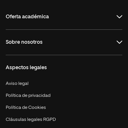
de
La
Rioja
Oferta académica
Carreras Universitarias
Sobre nosotros
Maestrías
Educación Continuada
UNIR en Colombia
Aspectos legales
Trabaja en UNIR
Actualidad
Aviso legal
Contacto
Política de privacidad
Política de Cookies
Cláusulas legales RGPD