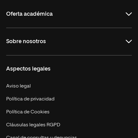
La
Rioja
Oferta académica
Carreras Universitarias
Sobre nosotros
Maestrías
Educación Continuada
UNIR en Colombia
Aspectos legales
Trabaja en UNIR
Actualidad
Aviso legal
Contacto
Política de privacidad
Política de Cookies
Cláusulas legales RGPD
Canal de consultas y denuncias