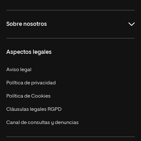
Carreras Universitarias
Sobre nosotros
Maestrías
Educación Continuada
UNIR en Colombia
Aspectos legales
Trabaja en UNIR
Actualidad
Aviso legal
Contacto
Política de privacidad
Política de Cookies
Cláusulas legales RGPD
Canal de consultas y denuncias