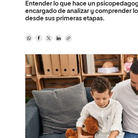
Entender lo que hace un psicopedagogo 
Educación
MBA
encargado de analizar y comprender lo
Administración de la Salud
Educación
desde sus primeras etapas.
Ciencias Sociales y del Trabajo
Administración de la Salud
Marketing y Comunicación
Ciencias Sociales y del Trabajo
Diseño
Marketing y Comunicación
Artes
Diseño
Música
Artes
Música