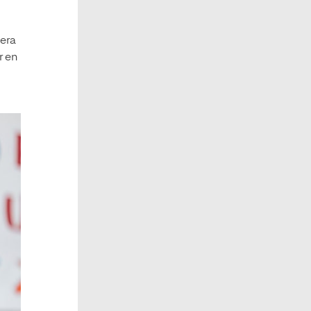
nera
r en