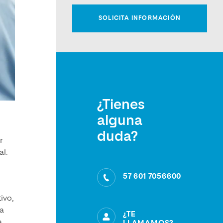
¿Tienes
alguna
duda?
r
al.
57 601 7056600
ivo,
ra
¿TE
.