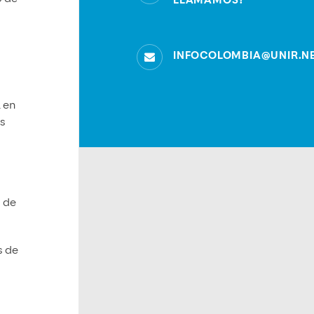
LLAMAMOS?
INFOCOLOMBIA@UNIR.N
 en
es
s de
s de