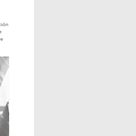
ción
e
de