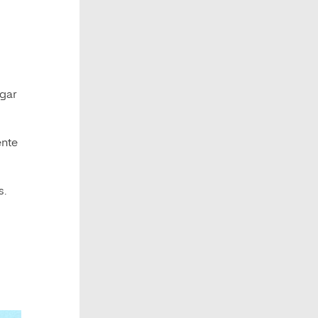
egar
ente
s.