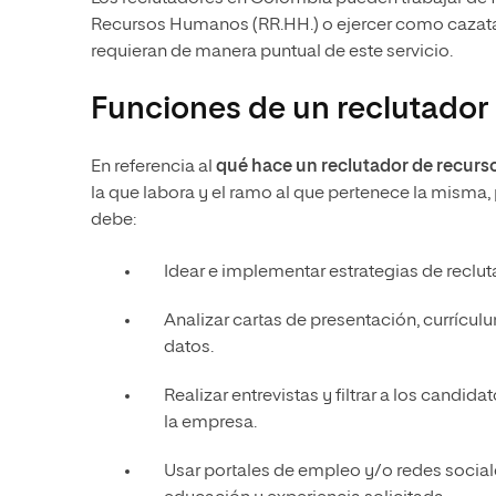
Recursos Humanos (RR.HH.) o ejercer como cazata
requieran de manera puntual de este servicio.
Funciones de un reclutador
En referencia al
qué hace un reclutador de recur
la que labora y el ramo al que pertenece la misma,
debe:
Idear e implementar estrategias de reclu
Analizar cartas de presentación, currícul
datos.
Realizar entrevistas y filtrar a los candi
la empresa.
Usar portales de empleo y/o redes social