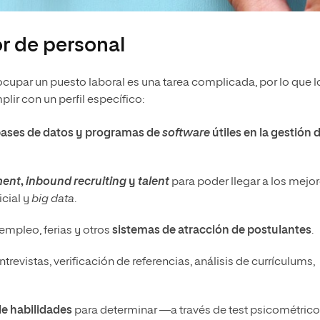
r de personal
cupar un puesto laboral es una tarea complicada, por lo que l
ir con un perfil específico:
 bases de datos y programas de
software
útiles en la gestión 
ment
,
inbound recruiting
y
talent
para poder llegar a los mejo
icial y
big data
.
 empleo, ferias y otros
sistemas de atracción de postulantes
.
ntrevistas, verificación de referencias, análisis de currículums,
de habilidades
para determinar —a través de test psicométrico