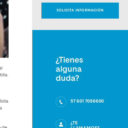
¿Tienes
alguna
al
illa
duda?
57 601 7056600
ista
a
¿TE
o de