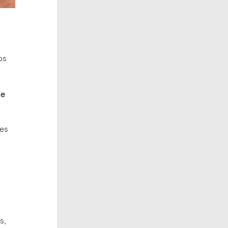
os
de
res
s,